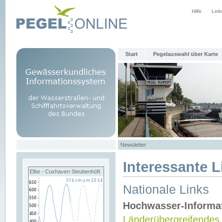
Hilfe
Link
Start
Pegelauswahl über Karte
Newsletter
Interessante L
Elbe - Cuxhaven Steubenhöft
Nationale Links
Hochwasser-Informa
Länderübergreifendes