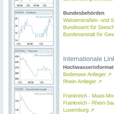
Bundesbehörden
RHEIN - Koblenz
Wasserstraßen- und Sc
Bundesamt für Seesch
Bundesanstalt für G
DONAU - Passau
Internationale Lin
Hochwasserinformat
Bodensee-Anlieger
↗
Rhein-Anlieger
↗
ODER - Eisenhüttenstadt
Frankreich - Maas-Mo
Frankreich - Rhein-Sa
Luxemburg
↗