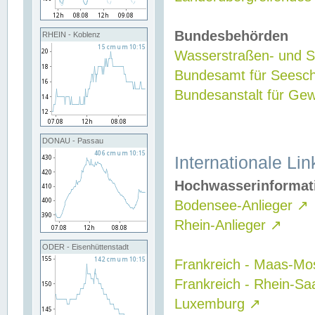
Bundesbehörden
RHEIN - Koblenz
Wasserstraßen- und Sc
Bundesamt für Seesch
Bundesanstalt für G
DONAU - Passau
Internationale Lin
Hochwasserinformat
Bodensee-Anlieger
↗
Rhein-Anlieger
↗
ODER - Eisenhüttenstadt
Frankreich - Maas-Mo
Frankreich - Rhein-Sa
Luxemburg
↗