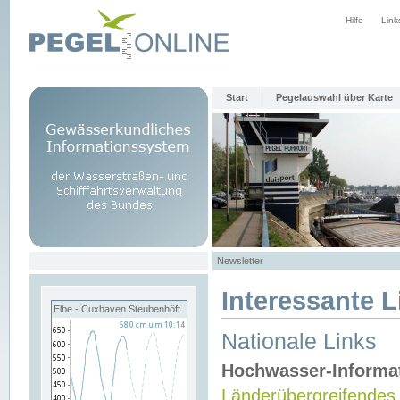
Hilfe
Link
Start
Pegelauswahl über Karte
Newsletter
Interessante L
Elbe - Cuxhaven Steubenhöft
Nationale Links
Hochwasser-Informa
Länderübergreifendes