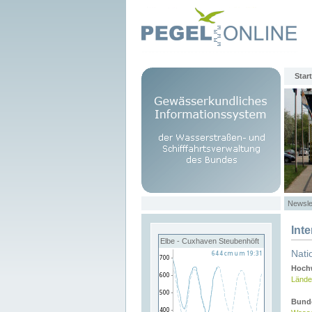
Start
Newsle
Int
Elbe - Cuxhaven Steubenhöft
Nati
Hochw
Lände
Bund