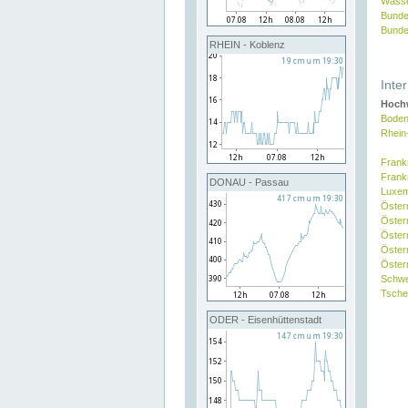
Wasse
Bunde
Bunde
RHEIN - Koblenz
Inte
Hochw
Boden
Rhein
Frank
Frank
DONAU - Passau
Luxe
Öster
Öster
Öster
Öster
Österr
Schw
Tsche
ODER - Eisenhüttenstadt