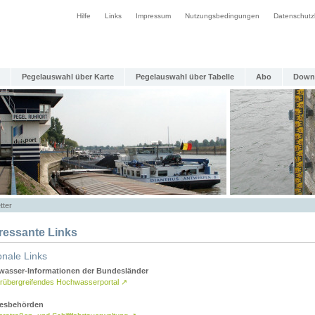
Hilfe
Links
Impressum
Nutzungsbedingungen
Datenschutz
Pegelauswahl über Karte
Pegelauswahl über Tabelle
Abo
Down
tter
eressante Links
onale Links
asser-Informationen der Bundesländer
rübergreifendes Hochwasserportal
↗
esbehörden