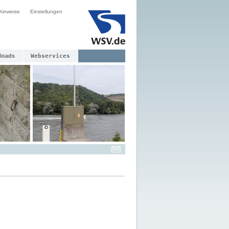
hinweise
Einstellungen
loads
Webservices