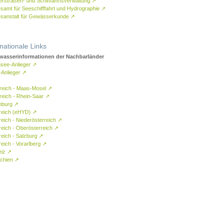
rstraßen- und Schifffahrtsverwaltung
↗
samt für Seeschifffahrt und Hydrographie
↗
sanstalt für Gewässerkunde
↗
rnationale Links
asserinformationen der Nachbarländer
see-Anlieger
↗
-Anlieger
↗
reich - Maas-Mosel
↗
reich - Rhein-Saar
↗
mburg
↗
reich (eHYD)
↗
reich - Niederösterreich
↗
reich - Oberösterreich
↗
reich - Salzburg
↗
eich - Vorarlberg
↗
eiz
↗
chien
↗