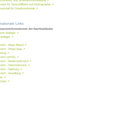
rstraßen- und Schifffahrtsverwaltung
↗
samt für Seeschifffahrt und Hydrographie
↗
sanstalt für Gewässerkunde
↗
rnationale Links
asserinformationen der Nachbarländer
see-Anlieger
↗
-Anlieger
↗
reich - Maas-Mosel
↗
reich - Rhein-Saar
↗
mburg
↗
reich (eHYD)
↗
reich - Niederösterreich
↗
reich - Oberösterreich
↗
reich - Salzburg
↗
eich - Vorarlberg
↗
eiz
↗
chien
↗