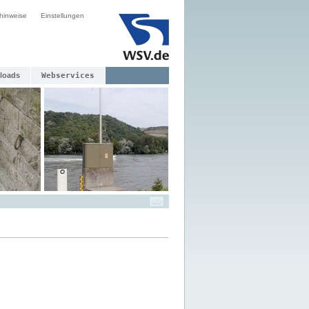
hinweise
Einstellungen
loads
Webservices