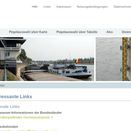
Hilfe
Links
Impressum
Nutzungsbedingungen
Datenschutz
Pegelauswahl über Karte
Pegelauswahl über Tabelle
Abo
Down
tter
eressante Links
onale Links
asser-Informationen der Bundesländer
rübergreifendes Hochwasserportal
↗
esbehörden