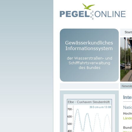
Start
Newsle
Int
Elbe - Cuxhaven Steubenhöft
Nati
Hochw
Lände
Bund