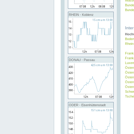
Wasse
Bunde
Bunde
RHEIN - Koblenz
Inte
Hochw
Boden
Rhein
Frank
Frank
DONAU - Passau
Luxe
Öster
Öster
Öster
Öster
Österr
Schw
Tsche
ODER - Eisenhüttenstadt