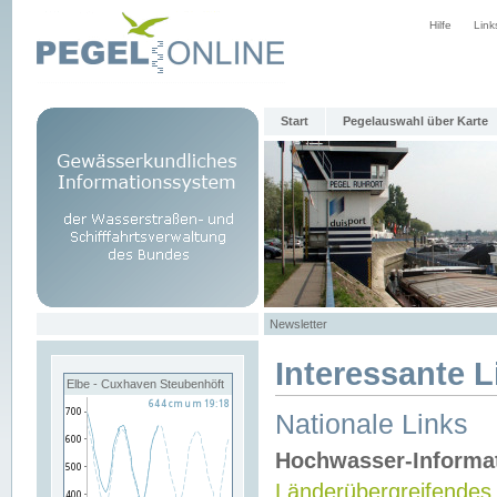
Hilfe
Link
Start
Pegelauswahl über Karte
Newsletter
Interessante L
Elbe - Cuxhaven Steubenhöft
Nationale Links
Hochwasser-Informa
Länderübergreifendes