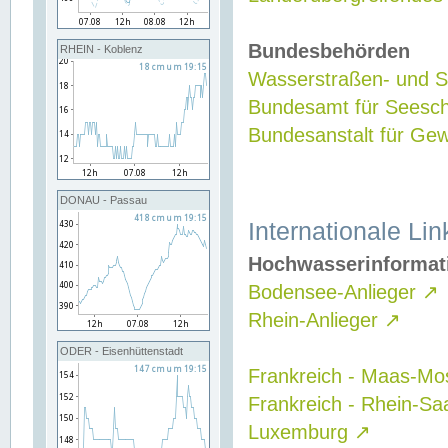
Bundesbehörden
RHEIN - Koblenz
Wasserstraßen- und Sc
Bundesamt für Seesch
Bundesanstalt für G
DONAU - Passau
Internationale Lin
Hochwasserinformat
Bodensee-Anlieger
↗
Rhein-Anlieger
↗
ODER - Eisenhüttenstadt
Frankreich - Maas-Mo
Frankreich - Rhein-Sa
Luxemburg
↗