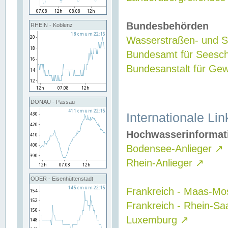
Bundesbehörden
RHEIN - Koblenz
Wasserstraßen- und Sc
Bundesamt für Seesch
Bundesanstalt für G
DONAU - Passau
Internationale Lin
Hochwasserinformat
Bodensee-Anlieger
↗
Rhein-Anlieger
↗
ODER - Eisenhüttenstadt
Frankreich - Maas-Mo
Frankreich - Rhein-Sa
Luxemburg
↗