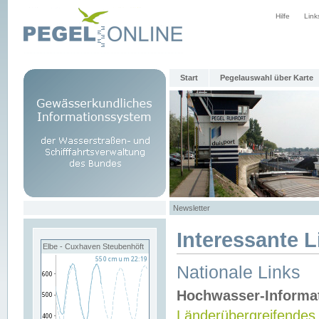
Hilfe
Link
Start
Pegelauswahl über Karte
Newsletter
Interessante L
Elbe - Cuxhaven Steubenhöft
Nationale Links
Hochwasser-Informa
Länderübergreifendes