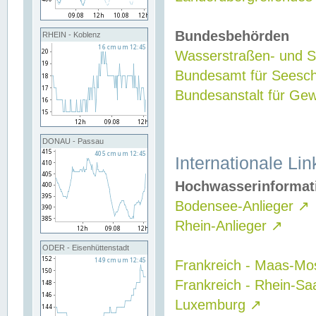
Bundesbehörden
RHEIN - Koblenz
Wasserstraßen- und Sc
Bundesamt für Seesch
Bundesanstalt für G
DONAU - Passau
Internationale Lin
Hochwasserinformat
Bodensee-Anlieger
↗
Rhein-Anlieger
↗
ODER - Eisenhüttenstadt
Frankreich - Maas-Mo
Frankreich - Rhein-Sa
Luxemburg
↗