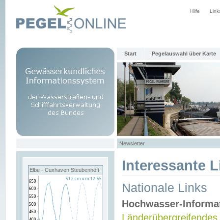
Hilfe
Link
Start
Pegelauswahl über Karte
Newsletter
Interessante L
Elbe - Cuxhaven Steubenhöft
Nationale Links
Hochwasser-Informa
Länderübergreifendes