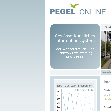
Start
Newsle
Int
Elbe - Cuxhaven Steubenhöft
Nati
Hochw
Lände
Bund