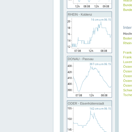
Wasse
Bunde
Bunde
RHEIN - Koblenz
Inte
Hochw
Boden
Rhein
Frank
Frank
DONAU - Passau
Luxe
Öster
Öster
Öster
Öster
Österr
Schw
Tsche
ODER - Eisenhüttenstadt