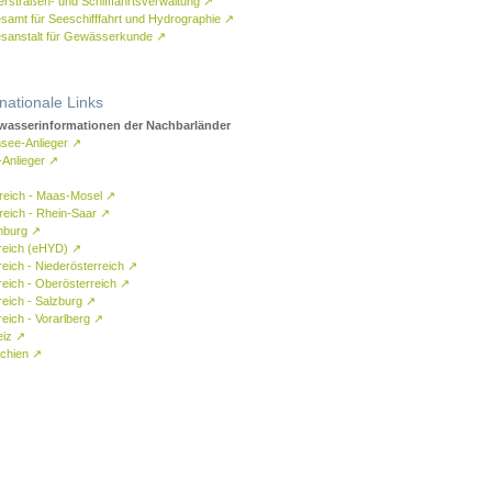
rstraßen- und Schifffahrtsverwaltung
↗
samt für Seeschifffahrt und Hydrographie
↗
sanstalt für Gewässerkunde
↗
rnationale Links
asserinformationen der Nachbarländer
see-Anlieger
↗
-Anlieger
↗
reich - Maas-Mosel
↗
reich - Rhein-Saar
↗
mburg
↗
reich (eHYD)
↗
reich - Niederösterreich
↗
reich - Oberösterreich
↗
reich - Salzburg
↗
eich - Vorarlberg
↗
eiz
↗
chien
↗