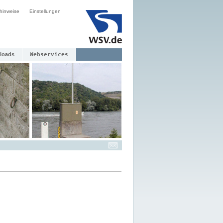
hinweise
Einstellungen
loads
Webservices