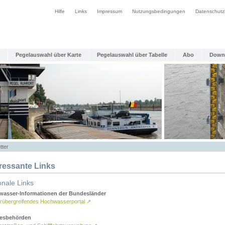
Hilfe
Links
Impressum
Nutzungsbedingungen
Datenschutz
Pegelauswahl über Karte
Pegelauswahl über Tabelle
Abo
Down
tter
eressante Links
onale Links
asser-Informationen der Bundesländer
rübergreifendes Hochwasserportal
↗
esbehörden