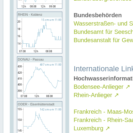
Bundesbehörden
RHEIN - Koblenz
Wasserstraßen- und Sc
Bundesamt für Seesch
Bundesanstalt für G
DONAU - Passau
Internationale Lin
Hochwasserinformat
Bodensee-Anlieger
↗
Rhein-Anlieger
↗
ODER - Eisenhüttenstadt
Frankreich - Maas-Mo
Frankreich - Rhein-Sa
Luxemburg
↗