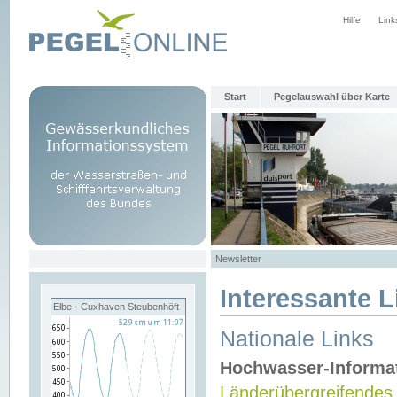
Hilfe
Link
Start
Pegelauswahl über Karte
Newsletter
Interessante L
Elbe - Cuxhaven Steubenhöft
Nationale Links
Hochwasser-Informa
Länderübergreifendes