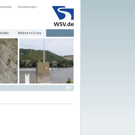
hinweise
Einstellungen
loads
Webservices