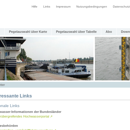
Hilfe
Links
Impressum
Nutzungsbedingungen
Datenschutz
Pegelauswahl über Karte
Pegelauswahl über Tabelle
Abo
Down
tter
eressante Links
onale Links
asser-Informationen der Bundesländer
rübergreifendes Hochwasserportal
↗
esbehörden