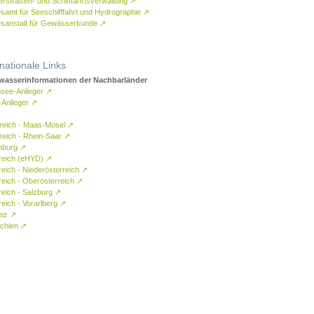
rstraßen- und Schifffahrtsverwaltung
↗
samt für Seeschifffahrt und Hydrographie
↗
sanstalt für Gewässerkunde
↗
rnationale Links
asserinformationen der Nachbarländer
see-Anlieger
↗
-Anlieger
↗
reich - Maas-Mosel
↗
reich - Rhein-Saar
↗
mburg
↗
reich (eHYD)
↗
reich - Niederösterreich
↗
reich - Oberösterreich
↗
reich - Salzburg
↗
eich - Vorarlberg
↗
eiz
↗
chien
↗