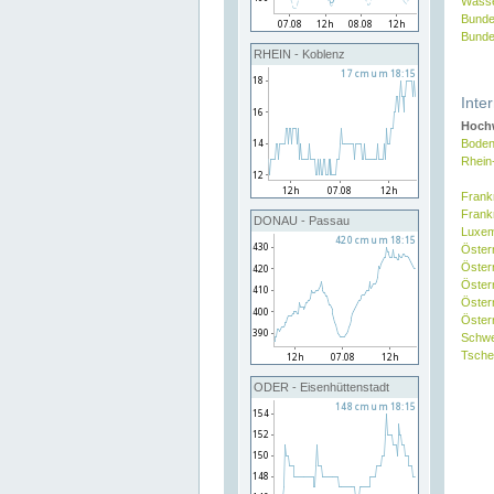
Wasse
Bunde
Bunde
RHEIN - Koblenz
Inte
Hochw
Boden
Rhein
Frank
Frank
DONAU - Passau
Luxe
Öster
Öster
Öster
Öster
Österr
Schw
Tsche
ODER - Eisenhüttenstadt