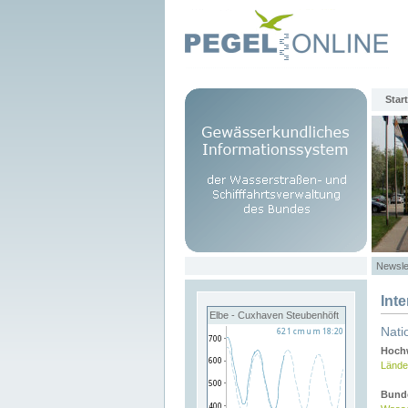
Start
Newsle
Int
Elbe - Cuxhaven Steubenhöft
Nati
Hochw
Lände
Bund