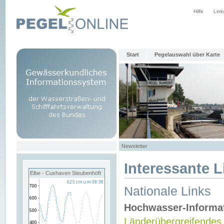
Hilfe
Link
Start
Pegelauswahl über Karte
Newsletter
Interessante L
Elbe - Cuxhaven Steubenhöft
Nationale Links
Hochwasser-Informa
Länderübergreifendes