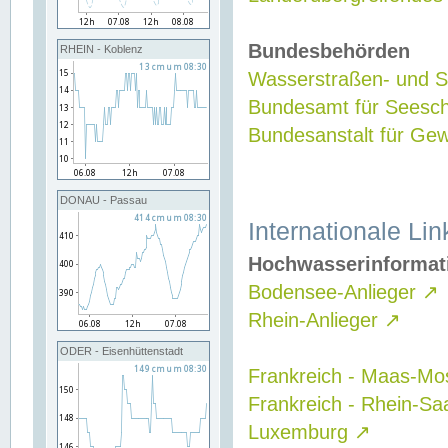
Bundesbehörden
RHEIN - Koblenz
Wasserstraßen- und Sc
Bundesamt für Seesch
Bundesanstalt für G
DONAU - Passau
Internationale Lin
Hochwasserinformat
Bodensee-Anlieger
↗
Rhein-Anlieger
↗
ODER - Eisenhüttenstadt
Frankreich - Maas-Mo
Frankreich - Rhein-Sa
Luxemburg
↗