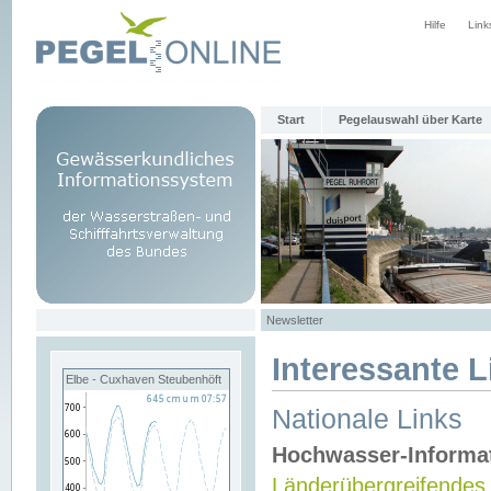
Hilfe
Link
Start
Pegelauswahl über Karte
Newsletter
Interessante L
Elbe - Cuxhaven Steubenhöft
Nationale Links
Hochwasser-Informa
Länderübergreifendes