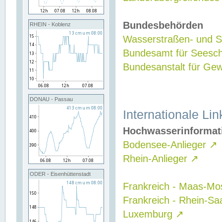
Bundesbehörden
RHEIN - Koblenz
Wasserstraßen- und Sc
Bundesamt für Seesch
Bundesanstalt für G
DONAU - Passau
Internationale Lin
Hochwasserinformat
Bodensee-Anlieger
↗
Rhein-Anlieger
↗
ODER - Eisenhüttenstadt
Frankreich - Maas-Mo
Frankreich - Rhein-Sa
Luxemburg
↗