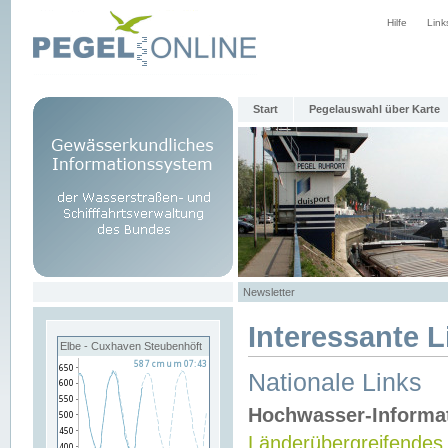
Hilfe
Link
Start
Pegelauswahl über Karte
Newsletter
Interessante L
Elbe - Cuxhaven Steubenhöft
Nationale Links
Hochwasser-Informa
Länderübergreifendes