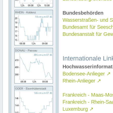
Bundesbehörden
RHEIN - Koblenz
Wasserstraßen- und Sc
Bundesamt für Seesch
Bundesanstalt für G
DONAU - Passau
Internationale Lin
Hochwasserinformat
Bodensee-Anlieger
↗
Rhein-Anlieger
↗
ODER - Eisenhüttenstadt
Frankreich - Maas-Mo
Frankreich - Rhein-Sa
Luxemburg
↗