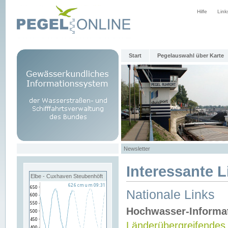
Hilfe
Link
Start
Pegelauswahl über Karte
Newsletter
Interessante L
Elbe - Cuxhaven Steubenhöft
Nationale Links
Hochwasser-Informa
Länderübergreifendes