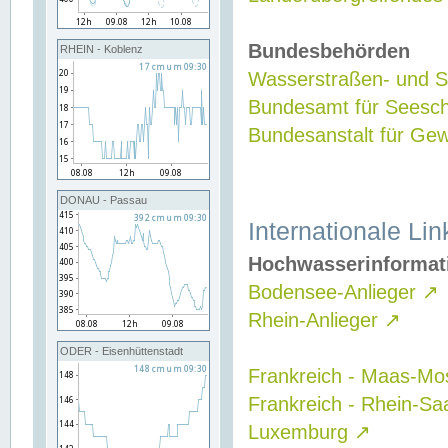
Bundesbehörden
RHEIN - Koblenz
Wasserstraßen- und Sc
Bundesamt für Seesch
Bundesanstalt für G
DONAU - Passau
Internationale Lin
Hochwasserinformat
Bodensee-Anlieger
↗
Rhein-Anlieger
↗
ODER - Eisenhüttenstadt
Frankreich - Maas-Mo
Frankreich - Rhein-Sa
Luxemburg
↗