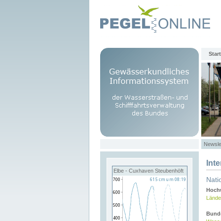
Start
Newsle
Int
Elbe - Cuxhaven Steubenhöft
Nati
Hochw
Lände
Bund