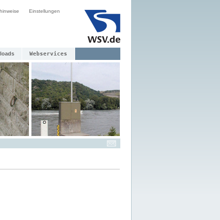
hinweise
Einstellungen
loads
Webservices