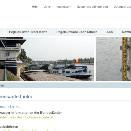
Hilfe
Links
Impressum
Nutzungsbedingungen
Datenschutz
Pegelauswahl über Karte
Pegelauswahl über Tabelle
Abo
Down
tter
eressante Links
onale Links
asser-Informationen der Bundesländer
rübergreifendes Hochwasserportal
↗
esbehörden