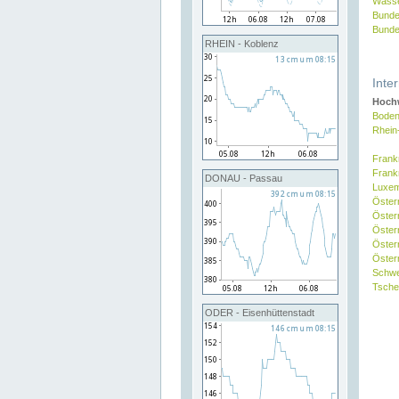
Wasse
Bunde
Bunde
RHEIN - Koblenz
Inte
Hochw
Boden
Rhein
Frank
Frank
DONAU - Passau
Luxe
Öster
Öster
Öster
Öster
Österr
Schw
Tsche
ODER - Eisenhüttenstadt