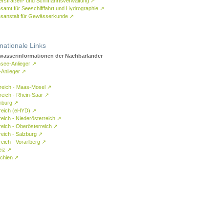
rstraßen- und Schifffahrtsverwaltung
↗
samt für Seeschifffahrt und Hydrographie
↗
sanstalt für Gewässerkunde
↗
rnationale Links
asserinformationen der Nachbarländer
see-Anlieger
↗
-Anlieger
↗
reich - Maas-Mosel
↗
reich - Rhein-Saar
↗
mburg
↗
reich (eHYD)
↗
reich - Niederösterreich
↗
reich - Oberösterreich
↗
reich - Salzburg
↗
eich - Vorarlberg
↗
eiz
↗
chien
↗