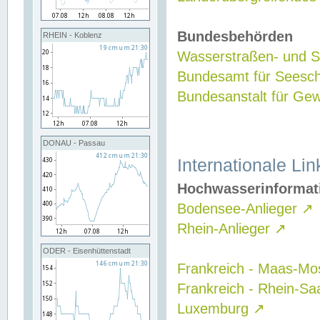
Bundesbehörden
RHEIN - Koblenz
Wasserstraßen- und Sc
Bundesamt für Seesch
Bundesanstalt für G
DONAU - Passau
Internationale Lin
Hochwasserinformat
Bodensee-Anlieger
↗
Rhein-Anlieger
↗
ODER - Eisenhüttenstadt
Frankreich - Maas-Mo
Frankreich - Rhein-Sa
Luxemburg
↗