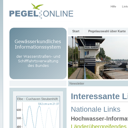
Hilfe
Link
Start
Pegelauswahl über Karte
Newsletter
Interessante L
Elbe - Cuxhaven Steubenhöft
Nationale Links
Hochwasser-Informa
Länderübergreifendes