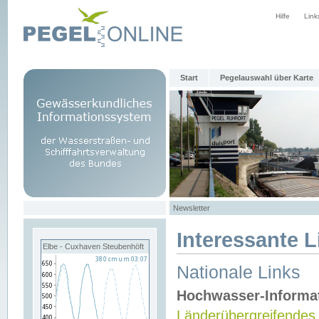
Hilfe
Link
Start
Pegelauswahl über Karte
Newsletter
Interessante L
Elbe - Cuxhaven Steubenhöft
Nationale Links
Hochwasser-Informa
Länderübergreifendes