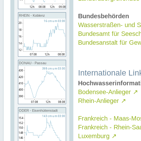
Bundesbehörden
RHEIN - Koblenz
Wasserstraßen- und Sc
Bundesamt für Seesch
Bundesanstalt für G
DONAU - Passau
Internationale Lin
Hochwasserinformat
Bodensee-Anlieger
↗
Rhein-Anlieger
↗
ODER - Eisenhüttenstadt
Frankreich - Maas-Mo
Frankreich - Rhein-Sa
Luxemburg
↗