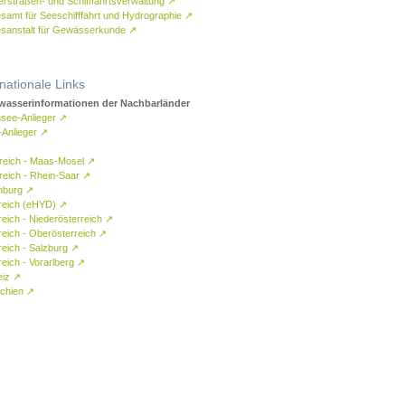
rstraßen- und Schifffahrtsverwaltung
↗
samt für Seeschifffahrt und Hydrographie
↗
sanstalt für Gewässerkunde
↗
rnationale Links
asserinformationen der Nachbarländer
see-Anlieger
↗
-Anlieger
↗
reich - Maas-Mosel
↗
reich - Rhein-Saar
↗
mburg
↗
reich (eHYD)
↗
reich - Niederösterreich
↗
reich - Oberösterreich
↗
reich - Salzburg
↗
eich - Vorarlberg
↗
eiz
↗
chien
↗