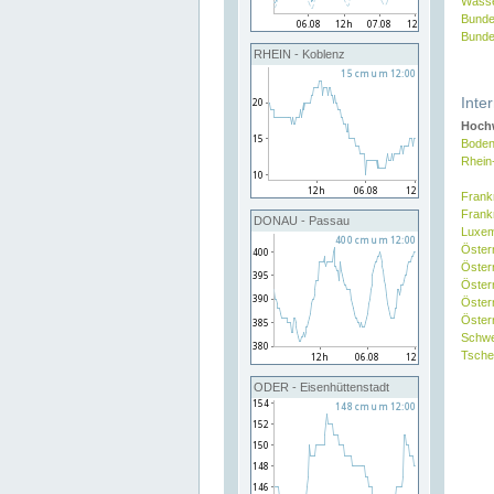
Wasse
Bunde
Bunde
RHEIN - Koblenz
Inte
Hochw
Boden
Rhein
Frank
Frank
DONAU - Passau
Luxe
Öster
Öster
Öster
Öster
Österr
Schw
Tsche
ODER - Eisenhüttenstadt