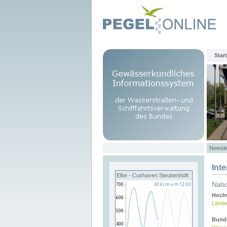
Start
Newsle
Int
Elbe - Cuxhaven Steubenhöft
Nati
Hochw
Lände
Bund