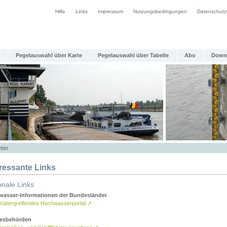
Hilfe
Links
Impressum
Nutzungsbedingungen
Datenschutz
Pegelauswahl über Karte
Pegelauswahl über Tabelle
Abo
Down
tter
eressante Links
onale Links
asser-Informationen der Bundesländer
rübergreifendes Hochwasserportal
↗
esbehörden