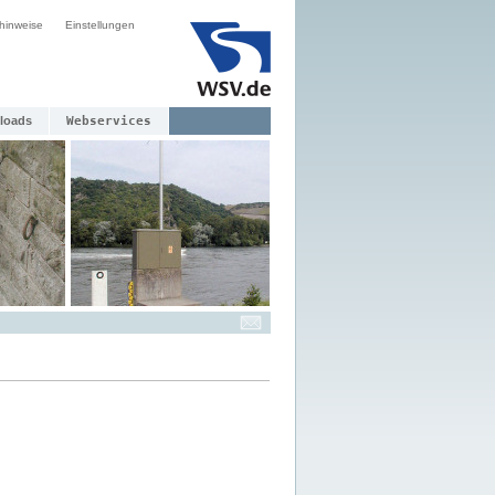
hinweise
Einstellungen
loads
Webservices