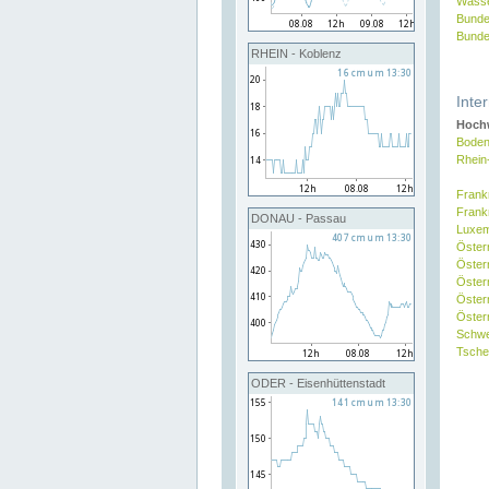
Wasse
Bunde
Bunde
RHEIN - Koblenz
Inte
Hochw
Boden
Rhein
Frank
Frank
DONAU - Passau
Luxe
Öster
Öster
Öster
Öster
Österr
Schw
Tsche
ODER - Eisenhüttenstadt