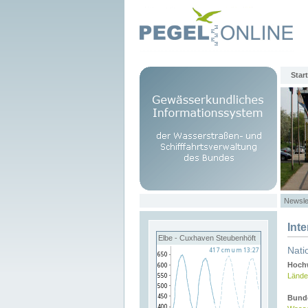
Start
Newsle
Int
Elbe - Cuxhaven Steubenhöft
Nati
Hochw
Lände
Bund