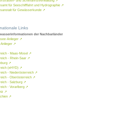
rstraßen- und Schifffahrtsverwaltung
↗
samt für Seeschifffahrt und Hydrographie
↗
sanstalt für Gewässerkunde
↗
rnationale Links
asserinformationen der Nachbarländer
see-Anlieger
↗
-Anlieger
↗
reich - Maas-Mosel
↗
reich - Rhein-Saar
↗
mburg
↗
reich (eHYD)
↗
reich - Niederösterreich
↗
reich - Oberösterreich
↗
reich - Salzburg
↗
eich - Vorarlberg
↗
eiz
↗
chien
↗