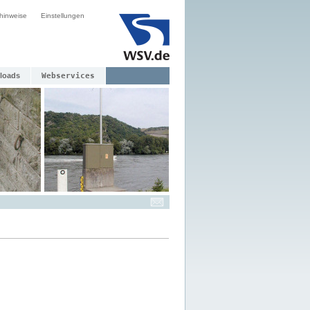
hinweise
Einstellungen
loads
Webservices