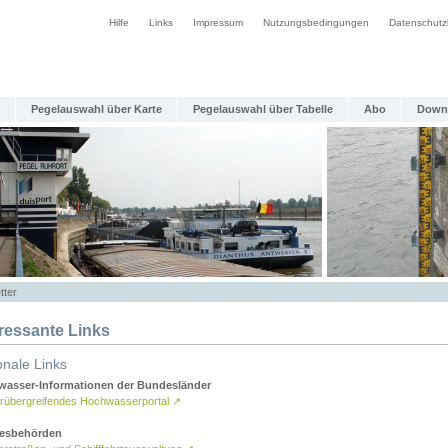
Hilfe
Links
Impressum
Nutzungsbedingungen
Datenschutz
Pegelauswahl über Karte
Pegelauswahl über Tabelle
Abo
Down
tter
eressante Links
onale Links
asser-Informationen der Bundesländer
rübergreifendes Hochwasserportal
↗
esbehörden