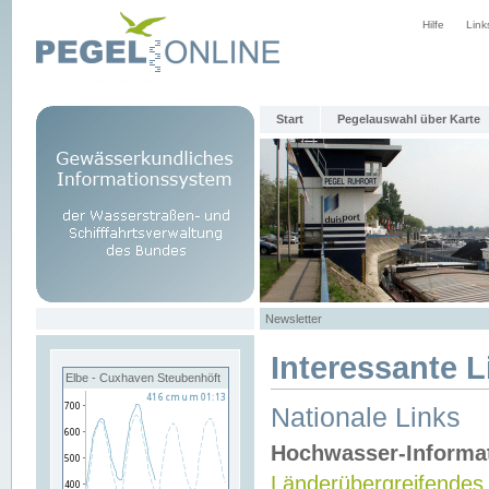
Hilfe
Link
Start
Pegelauswahl über Karte
Newsletter
Interessante L
Elbe - Cuxhaven Steubenhöft
Nationale Links
Hochwasser-Informa
Länderübergreifendes