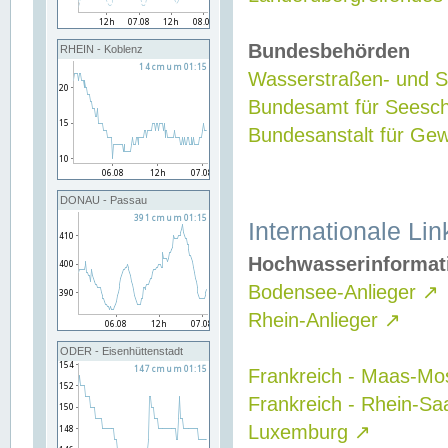
Bundesbehörden
RHEIN - Koblenz
Wasserstraßen- und Sc
Bundesamt für Seesch
Bundesanstalt für G
DONAU - Passau
Internationale Lin
Hochwasserinformat
Bodensee-Anlieger
↗
Rhein-Anlieger
↗
ODER - Eisenhüttenstadt
Frankreich - Maas-Mo
Frankreich - Rhein-Sa
Luxemburg
↗