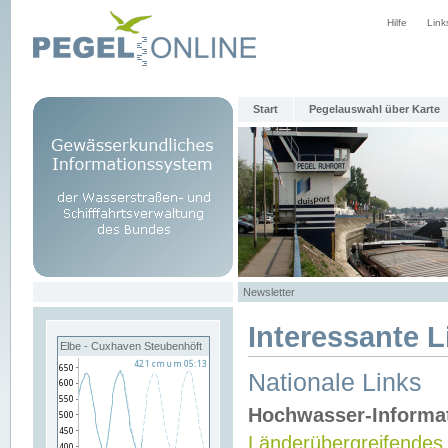
Hilfe
Link
Start
Pegelauswahl über Karte
Newsletter
Interessante L
Elbe - Cuxhaven Steubenhöft
Nationale Links
Hochwasser-Informa
Länderübergreifendes