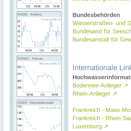
Bundesbehörden
RHEIN - Koblenz
Wasserstraßen- und Sc
Bundesamt für Seesch
Bundesanstalt für G
DONAU - Passau
Internationale Lin
Hochwasserinformat
Bodensee-Anlieger
↗
Rhein-Anlieger
↗
ODER - Eisenhüttenstadt
Frankreich - Maas-Mo
Frankreich - Rhein-Sa
Luxemburg
↗