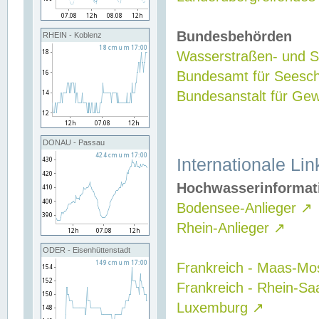
Bundesbehörden
RHEIN - Koblenz
Wasserstraßen- und Sc
Bundesamt für Seesch
Bundesanstalt für G
DONAU - Passau
Internationale Lin
Hochwasserinformat
Bodensee-Anlieger
↗
Rhein-Anlieger
↗
ODER - Eisenhüttenstadt
Frankreich - Maas-Mo
Frankreich - Rhein-Sa
Luxemburg
↗