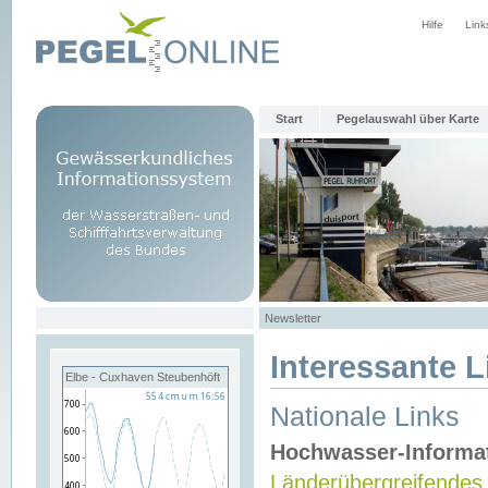
Hilfe
Link
Start
Pegelauswahl über Karte
Newsletter
Interessante L
Elbe - Cuxhaven Steubenhöft
Nationale Links
Hochwasser-Informa
Länderübergreifendes