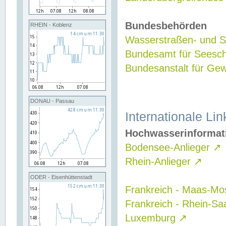
Bundesbehörden
RHEIN - Koblenz
Wasserstraßen- und Sc
Bundesamt für Seesch
Bundesanstalt für G
DONAU - Passau
Internationale Lin
Hochwasserinformat
Bodensee-Anlieger
↗
Rhein-Anlieger
↗
ODER - Eisenhüttenstadt
Frankreich - Maas-Mo
Frankreich - Rhein-Sa
Luxemburg
↗