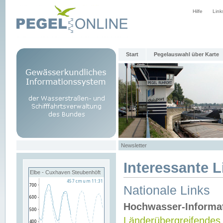
Hilfe
Link
Start
Pegelauswahl über Karte
Newsletter
Interessante L
Elbe - Cuxhaven Steubenhöft
Nationale Links
Hochwasser-Informa
Länderübergreifendes