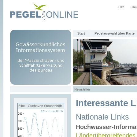
Hilfe
Link
Start
Pegelauswahl über Karte
Newsletter
Interessante L
Elbe - Cuxhaven Steubenhöft
Nationale Links
Hochwasser-Informa
Länderübergreifendes