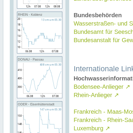
Bundesbehörden
RHEIN - Koblenz
Wasserstraßen- und Sc
Bundesamt für Seesch
Bundesanstalt für G
DONAU - Passau
Internationale Lin
Hochwasserinformat
Bodensee-Anlieger
↗
Rhein-Anlieger
↗
ODER - Eisenhüttenstadt
Frankreich - Maas-Mo
Frankreich - Rhein-Sa
Luxemburg
↗