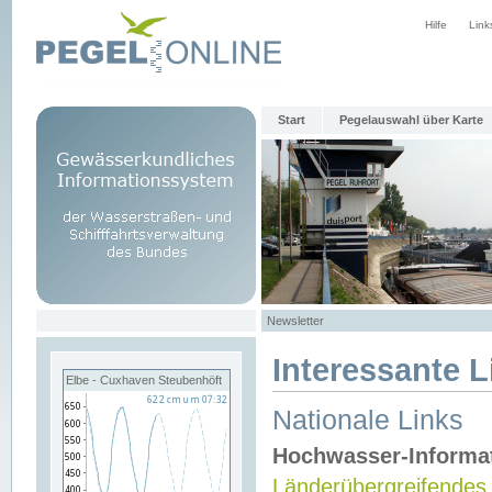
Hilfe
Link
Start
Pegelauswahl über Karte
Newsletter
Interessante L
Elbe - Cuxhaven Steubenhöft
Nationale Links
Hochwasser-Informa
Länderübergreifendes