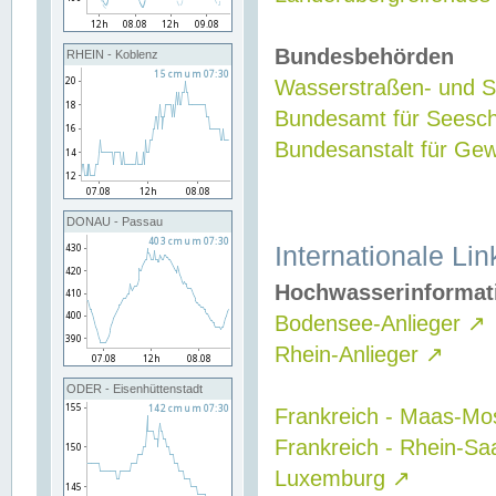
Bundesbehörden
RHEIN - Koblenz
Wasserstraßen- und Sc
Bundesamt für Seesch
Bundesanstalt für G
DONAU - Passau
Internationale Lin
Hochwasserinformat
Bodensee-Anlieger
↗
Rhein-Anlieger
↗
ODER - Eisenhüttenstadt
Frankreich - Maas-Mo
Frankreich - Rhein-Sa
Luxemburg
↗