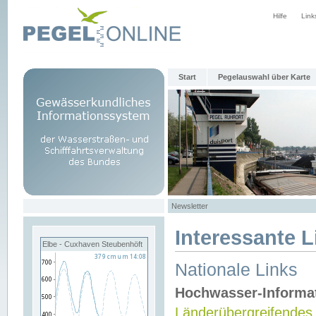
Hilfe
Link
Start
Pegelauswahl über Karte
Newsletter
Interessante L
Elbe - Cuxhaven Steubenhöft
Nationale Links
Hochwasser-Informa
Länderübergreifendes