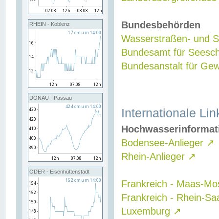
Bundesbehörden
RHEIN - Koblenz
Wasserstraßen- und Sc
Bundesamt für Seesch
Bundesanstalt für G
DONAU - Passau
Internationale Lin
Hochwasserinformat
Bodensee-Anlieger
↗
Rhein-Anlieger
↗
ODER - Eisenhüttenstadt
Frankreich - Maas-Mo
Frankreich - Rhein-Sa
Luxemburg
↗