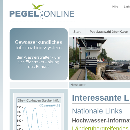
Hilfe
Link
Start
Pegelauswahl über Karte
Newsletter
Interessante L
Elbe - Cuxhaven Steubenhöft
Nationale Links
Hochwasser-Informa
Länderübergreifendes