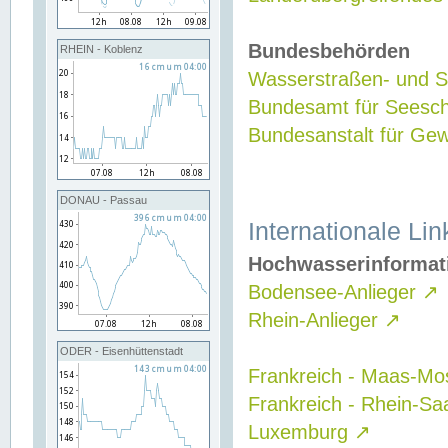
Bundesbehörden
RHEIN - Koblenz
Wasserstraßen- und Sc
Bundesamt für Seesch
Bundesanstalt für G
DONAU - Passau
Internationale Lin
Hochwasserinformat
Bodensee-Anlieger
↗
Rhein-Anlieger
↗
ODER - Eisenhüttenstadt
Frankreich - Maas-Mo
Frankreich - Rhein-Sa
Luxemburg
↗