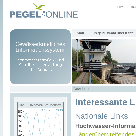
Hilfe
Link
Start
Pegelauswahl über Karte
Newsletter
Interessante L
Elbe - Cuxhaven Steubenhöft
Nationale Links
Hochwasser-Informa
Länderübergreifendes