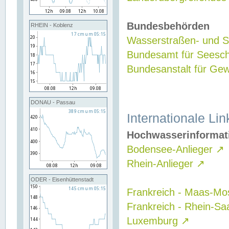
Bundesbehörden
RHEIN - Koblenz
Wasserstraßen- und Sc
Bundesamt für Seesch
Bundesanstalt für G
DONAU - Passau
Internationale Lin
Hochwasserinformat
Bodensee-Anlieger
↗
Rhein-Anlieger
↗
ODER - Eisenhüttenstadt
Frankreich - Maas-Mo
Frankreich - Rhein-Sa
Luxemburg
↗