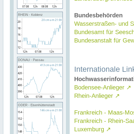
Bundesbehörden
RHEIN - Koblenz
Wasserstraßen- und Sc
Bundesamt für Seesch
Bundesanstalt für G
DONAU - Passau
Internationale Lin
Hochwasserinformat
Bodensee-Anlieger
↗
Rhein-Anlieger
↗
ODER - Eisenhüttenstadt
Frankreich - Maas-Mo
Frankreich - Rhein-Sa
Luxemburg
↗