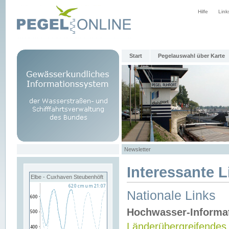
Hilfe
Link
Start
Pegelauswahl über Karte
Newsletter
Interessante L
Elbe - Cuxhaven Steubenhöft
Nationale Links
Hochwasser-Informa
Länderübergreifendes