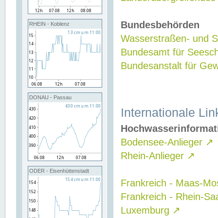
Bundesbehörden
RHEIN - Koblenz
Wasserstraßen- und Sc
Bundesamt für Seesch
Bundesanstalt für G
DONAU - Passau
Internationale Lin
Hochwasserinformat
Bodensee-Anlieger
↗
Rhein-Anlieger
↗
ODER - Eisenhüttenstadt
Frankreich - Maas-Mo
Frankreich - Rhein-Sa
Luxemburg
↗