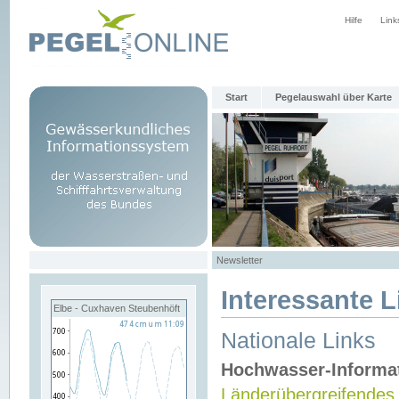
Hilfe
Link
Start
Pegelauswahl über Karte
Newsletter
Interessante L
Elbe - Cuxhaven Steubenhöft
Nationale Links
Hochwasser-Informa
Länderübergreifendes