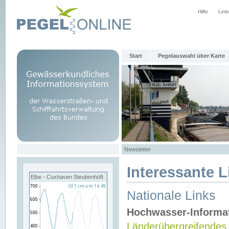
Hilfe
Link
Start
Pegelauswahl über Karte
Newsletter
Interessante L
Elbe - Cuxhaven Steubenhöft
Nationale Links
Hochwasser-Informa
Länderübergreifendes