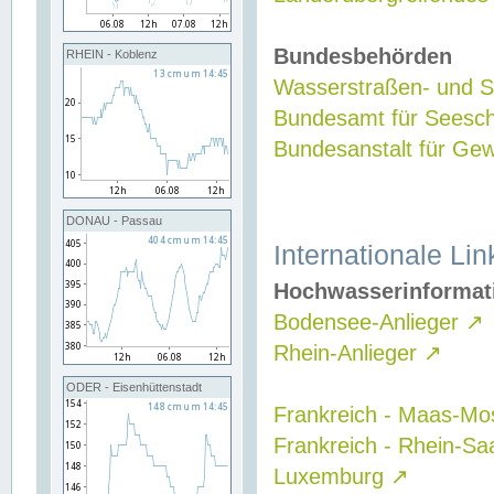
Bundesbehörden
RHEIN - Koblenz
Wasserstraßen- und Sc
Bundesamt für Seesch
Bundesanstalt für G
DONAU - Passau
Internationale Lin
Hochwasserinformat
Bodensee-Anlieger
↗
Rhein-Anlieger
↗
ODER - Eisenhüttenstadt
Frankreich - Maas-Mo
Frankreich - Rhein-Sa
Luxemburg
↗