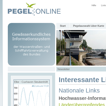
Hilfe
Link
Start
Pegelauswahl über Karte
Newsletter
Interessante L
Elbe - Cuxhaven Steubenhöft
Nationale Links
Hochwasser-Informa
Länderübergreifendes