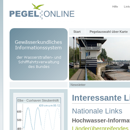
Hilfe
Link
Start
Pegelauswahl über Karte
Newsletter
Interessante L
Elbe - Cuxhaven Steubenhöft
Nationale Links
Hochwasser-Informa
Länderübergreifendes