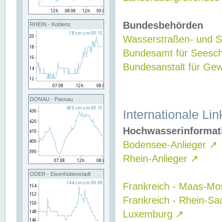
Bundesbehörden
RHEIN - Koblenz
Wasserstraßen- und Sc
Bundesamt für Seesch
Bundesanstalt für G
DONAU - Passau
Internationale Lin
Hochwasserinformat
Bodensee-Anlieger
↗
Rhein-Anlieger
↗
ODER - Eisenhüttenstadt
Frankreich - Maas-Mo
Frankreich - Rhein-Sa
Luxemburg
↗