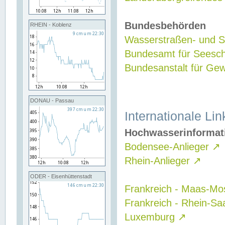
Bundesbehörden
RHEIN - Koblenz
Wasserstraßen- und Sc
Bundesamt für Seesch
Bundesanstalt für G
DONAU - Passau
Internationale Lin
Hochwasserinformat
Bodensee-Anlieger
↗
Rhein-Anlieger
↗
ODER - Eisenhüttenstadt
Frankreich - Maas-Mo
Frankreich - Rhein-Sa
Luxemburg
↗