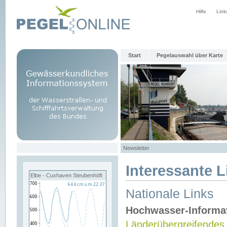
Hilfe
Link
Start
Pegelauswahl über Karte
Newsletter
Interessante L
Elbe - Cuxhaven Steubenhöft
Nationale Links
Hochwasser-Informa
Länderübergreifendes