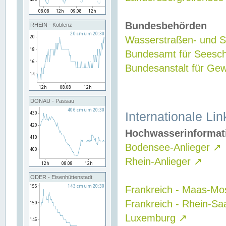
Bundesbehörden
RHEIN - Koblenz
Wasserstraßen- und Sc
Bundesamt für Seesch
Bundesanstalt für G
DONAU - Passau
Internationale Lin
Hochwasserinformat
Bodensee-Anlieger
↗
Rhein-Anlieger
↗
ODER - Eisenhüttenstadt
Frankreich - Maas-Mo
Frankreich - Rhein-Sa
Luxemburg
↗