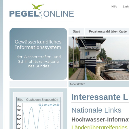
Hilfe
Link
Start
Pegelauswahl über Karte
Newsletter
Interessante L
Elbe - Cuxhaven Steubenhöft
Nationale Links
Hochwasser-Informa
Länderübergreifendes