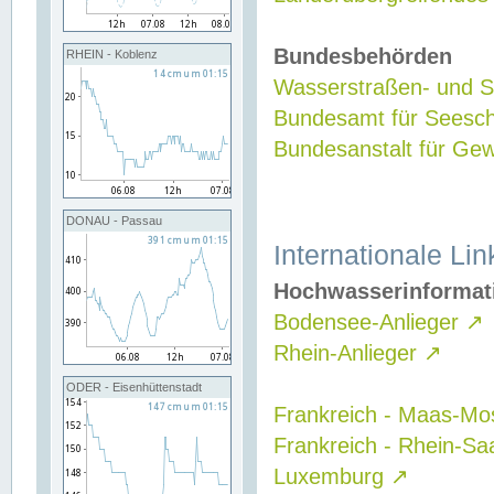
Bundesbehörden
RHEIN - Koblenz
Wasserstraßen- und Sc
Bundesamt für Seesch
Bundesanstalt für G
DONAU - Passau
Internationale Lin
Hochwasserinformat
Bodensee-Anlieger
↗
Rhein-Anlieger
↗
ODER - Eisenhüttenstadt
Frankreich - Maas-Mo
Frankreich - Rhein-Sa
Luxemburg
↗