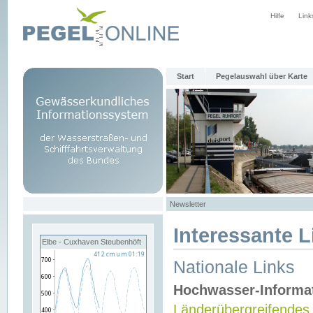
Hilfe
Link
Start
Pegelauswahl über Karte
Newsletter
Interessante L
Elbe - Cuxhaven Steubenhöft
Nationale Links
Hochwasser-Informa
Länderübergreifendes