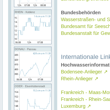
Bundesbehörden
RHEIN - Koblenz
Wasserstraßen- und Sc
Bundesamt für Seesch
Bundesanstalt für G
DONAU - Passau
Internationale Lin
Hochwasserinformat
Bodensee-Anlieger
↗
Rhein-Anlieger
↗
ODER - Eisenhüttenstadt
Frankreich - Maas-Mo
Frankreich - Rhein-Sa
Luxemburg
↗