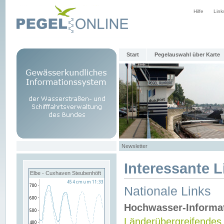
Hilfe
Link
Start
Pegelauswahl über Karte
Newsletter
Interessante L
Elbe - Cuxhaven Steubenhöft
Nationale Links
Hochwasser-Informa
Länderübergreifendes