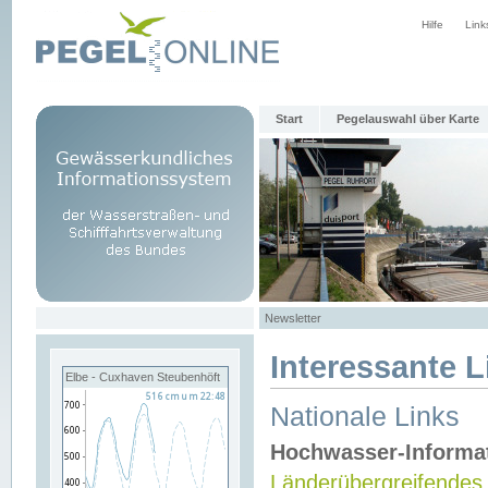
Hilfe
Link
Start
Pegelauswahl über Karte
Newsletter
Interessante L
Elbe - Cuxhaven Steubenhöft
Nationale Links
Hochwasser-Informa
Länderübergreifendes