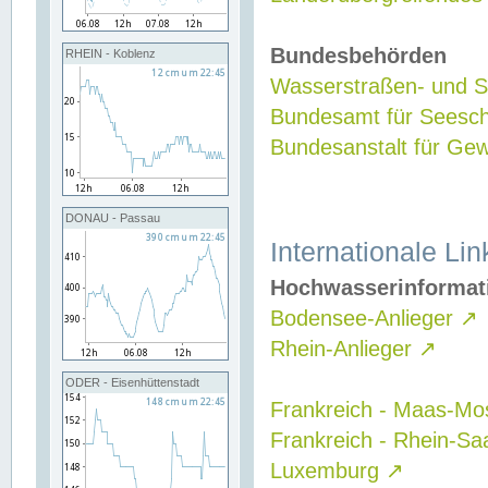
Bundesbehörden
RHEIN - Koblenz
Wasserstraßen- und Sc
Bundesamt für Seesch
Bundesanstalt für G
DONAU - Passau
Internationale Lin
Hochwasserinformat
Bodensee-Anlieger
↗
Rhein-Anlieger
↗
ODER - Eisenhüttenstadt
Frankreich - Maas-Mo
Frankreich - Rhein-Sa
Luxemburg
↗