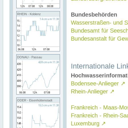
Bundesbehörden
RHEIN - Koblenz
Wasserstraßen- und Sc
Bundesamt für Seesch
Bundesanstalt für G
DONAU - Passau
Internationale Lin
Hochwasserinformat
Bodensee-Anlieger
↗
Rhein-Anlieger
↗
ODER - Eisenhüttenstadt
Frankreich - Maas-Mo
Frankreich - Rhein-Sa
Luxemburg
↗