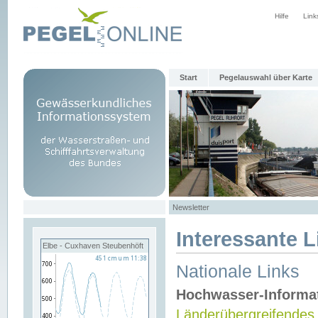
Hilfe
Link
Start
Pegelauswahl über Karte
Newsletter
Interessante L
Elbe - Cuxhaven Steubenhöft
Nationale Links
Hochwasser-Informa
Länderübergreifendes