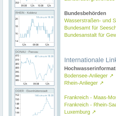
Bundesbehörden
RHEIN - Koblenz
Wasserstraßen- und Sc
Bundesamt für Seesch
Bundesanstalt für G
DONAU - Passau
Internationale Lin
Hochwasserinformat
Bodensee-Anlieger
↗
Rhein-Anlieger
↗
ODER - Eisenhüttenstadt
Frankreich - Maas-Mo
Frankreich - Rhein-Sa
Luxemburg
↗