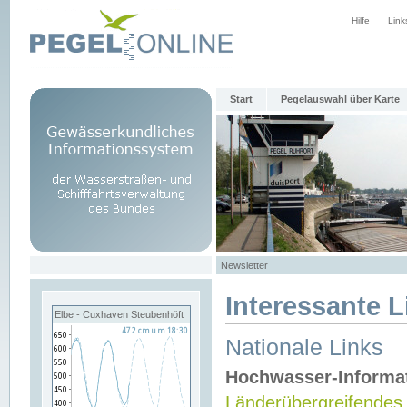
Hilfe
Link
Start
Pegelauswahl über Karte
Newsletter
Interessante L
Elbe - Cuxhaven Steubenhöft
Nationale Links
Hochwasser-Informa
Länderübergreifendes