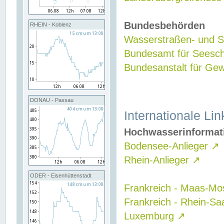
Bundesbehörden
RHEIN - Koblenz
Wasserstraßen- und Sc
Bundesamt für Seesch
Bundesanstalt für G
DONAU - Passau
Internationale Lin
Hochwasserinformat
Bodensee-Anlieger
↗
Rhein-Anlieger
↗
ODER - Eisenhüttenstadt
Frankreich - Maas-Mo
Frankreich - Rhein-Sa
Luxemburg
↗