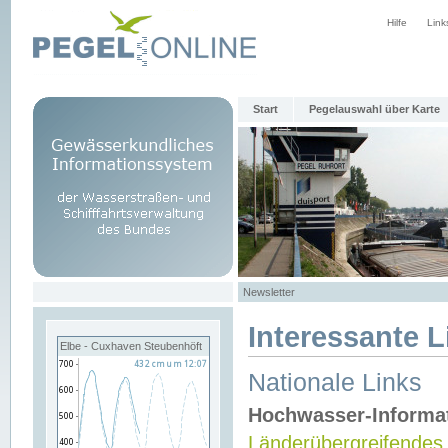
Hilfe
Link
Start
Pegelauswahl über Karte
Newsletter
Interessante L
Elbe - Cuxhaven Steubenhöft
Nationale Links
Hochwasser-Informa
Länderübergreifendes