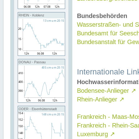
Bundesbehörden
RHEIN - Koblenz
Wasserstraßen- und Sc
Bundesamt für Seesch
Bundesanstalt für G
DONAU - Passau
Internationale Lin
Hochwasserinformat
Bodensee-Anlieger
↗
Rhein-Anlieger
↗
ODER - Eisenhüttenstadt
Frankreich - Maas-Mo
Frankreich - Rhein-Sa
Luxemburg
↗