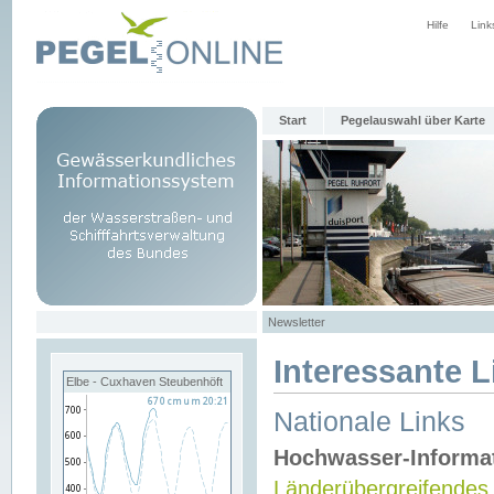
Hilfe
Link
Start
Pegelauswahl über Karte
Newsletter
Interessante L
Elbe - Cuxhaven Steubenhöft
Nationale Links
Hochwasser-Informa
Länderübergreifendes