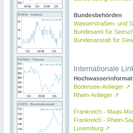
Bundesbehörden
RHEIN - Koblenz
Wasserstraßen- und Sc
Bundesamt für Seesch
Bundesanstalt für G
DONAU - Passau
Internationale Lin
Hochwasserinformat
Bodensee-Anlieger
↗
Rhein-Anlieger
↗
ODER - Eisenhüttenstadt
Frankreich - Maas-Mo
Frankreich - Rhein-Sa
Luxemburg
↗