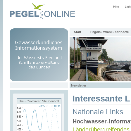
Hilfe
Link
Start
Pegelauswahl über Karte
Newsletter
Interessante L
Elbe - Cuxhaven Steubenhöft
Nationale Links
Hochwasser-Informa
Länderübergreifendes