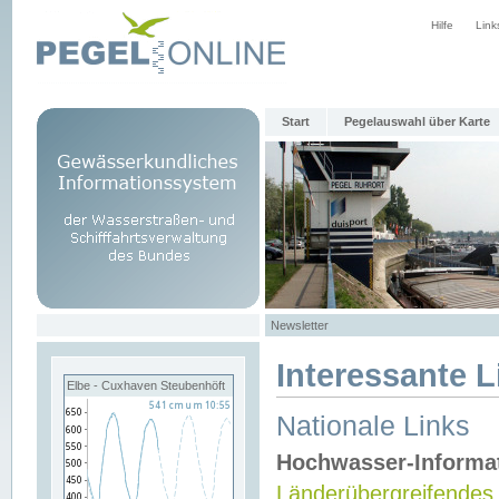
Hilfe
Link
Start
Pegelauswahl über Karte
Newsletter
Interessante L
Elbe - Cuxhaven Steubenhöft
Nationale Links
Hochwasser-Informa
Länderübergreifendes