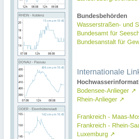
Bundesbehörden
RHEIN - Koblenz
Wasserstraßen- und Sc
Bundesamt für Seesch
Bundesanstalt für G
DONAU - Passau
Internationale Lin
Hochwasserinformat
Bodensee-Anlieger
↗
Rhein-Anlieger
↗
ODER - Eisenhüttenstadt
Frankreich - Maas-Mo
Frankreich - Rhein-Sa
Luxemburg
↗