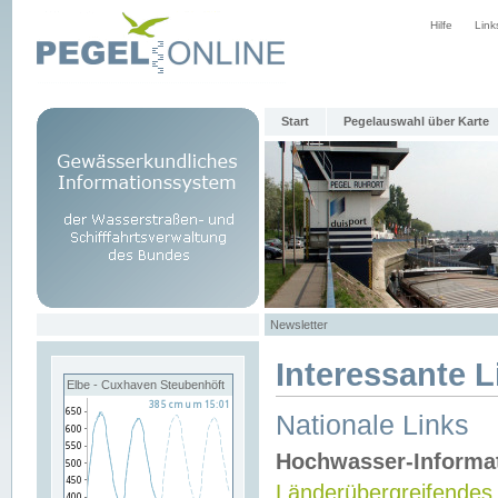
Hilfe
Link
Start
Pegelauswahl über Karte
Newsletter
Interessante L
Elbe - Cuxhaven Steubenhöft
Nationale Links
Hochwasser-Informa
Länderübergreifendes