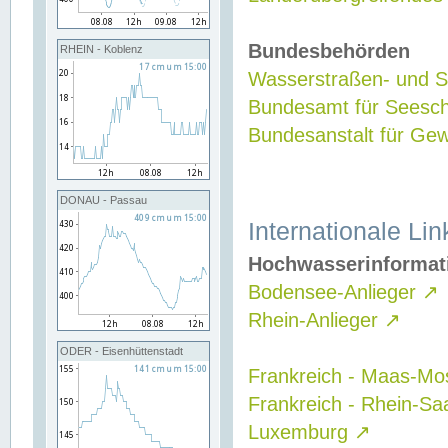
Bundesbehörden
RHEIN - Koblenz
Wasserstraßen- und Sc
Bundesamt für Seesch
Bundesanstalt für G
DONAU - Passau
Internationale Lin
Hochwasserinformat
Bodensee-Anlieger
↗
Rhein-Anlieger
↗
ODER - Eisenhüttenstadt
Frankreich - Maas-Mo
Frankreich - Rhein-Sa
Luxemburg
↗