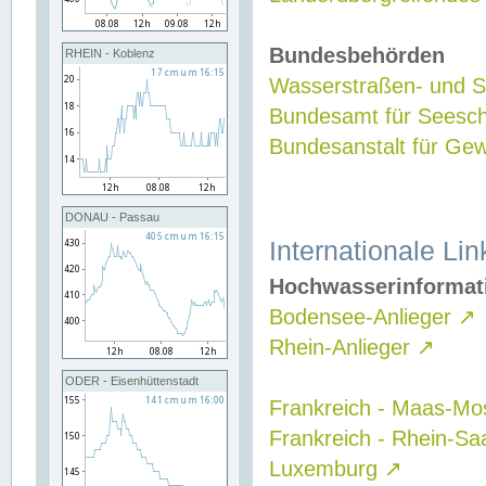
Bundesbehörden
RHEIN - Koblenz
Wasserstraßen- und Sc
Bundesamt für Seesch
Bundesanstalt für G
DONAU - Passau
Internationale Lin
Hochwasserinformat
Bodensee-Anlieger
↗
Rhein-Anlieger
↗
ODER - Eisenhüttenstadt
Frankreich - Maas-Mo
Frankreich - Rhein-Sa
Luxemburg
↗