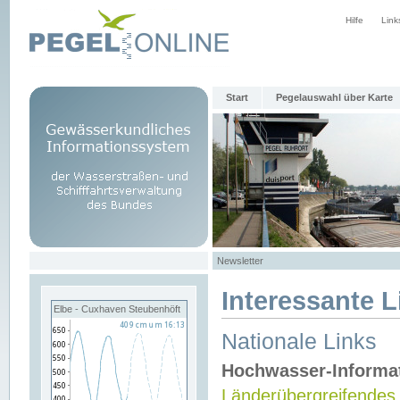
Hilfe
Link
Start
Pegelauswahl über Karte
Newsletter
Interessante L
Elbe - Cuxhaven Steubenhöft
Nationale Links
Hochwasser-Informa
Länderübergreifendes