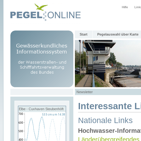
Hilfe
Link
Start
Pegelauswahl über Karte
Newsletter
Interessante L
Elbe - Cuxhaven Steubenhöft
Nationale Links
Hochwasser-Informa
Länderübergreifendes