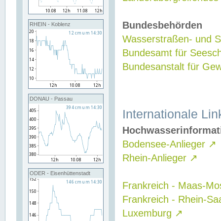
Bundesbehörden
RHEIN - Koblenz
Wasserstraßen- und Sc
Bundesamt für Seesch
Bundesanstalt für G
DONAU - Passau
Internationale Lin
Hochwasserinformat
Bodensee-Anlieger
↗
Rhein-Anlieger
↗
ODER - Eisenhüttenstadt
Frankreich - Maas-Mo
Frankreich - Rhein-Sa
Luxemburg
↗