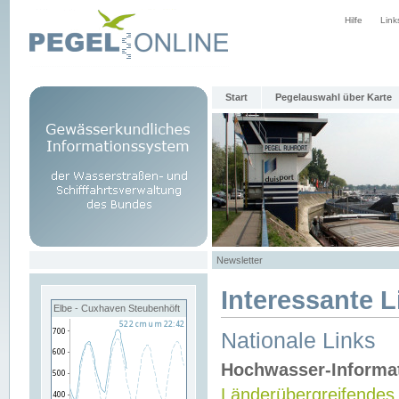
Hilfe
Link
Start
Pegelauswahl über Karte
Newsletter
Interessante L
Elbe - Cuxhaven Steubenhöft
Nationale Links
Hochwasser-Informa
Länderübergreifendes