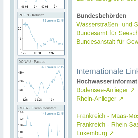
Bundesbehörden
RHEIN - Koblenz
Wasserstraßen- und Sc
Bundesamt für Seesch
Bundesanstalt für G
DONAU - Passau
Internationale Lin
Hochwasserinformat
Bodensee-Anlieger
↗
Rhein-Anlieger
↗
ODER - Eisenhüttenstadt
Frankreich - Maas-Mo
Frankreich - Rhein-Sa
Luxemburg
↗