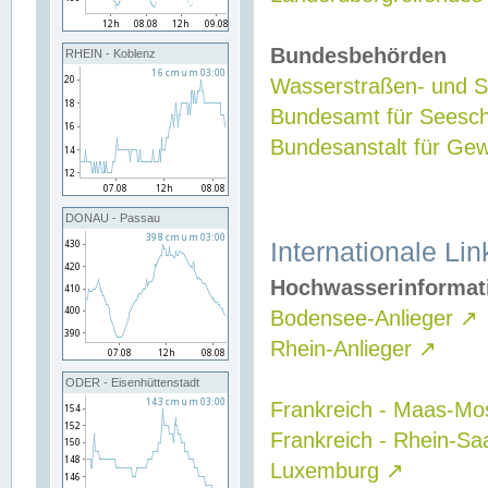
Bundesbehörden
RHEIN - Koblenz
Wasserstraßen- und Sc
Bundesamt für Seesch
Bundesanstalt für G
DONAU - Passau
Internationale Lin
Hochwasserinformat
Bodensee-Anlieger
↗
Rhein-Anlieger
↗
ODER - Eisenhüttenstadt
Frankreich - Maas-Mo
Frankreich - Rhein-Sa
Luxemburg
↗