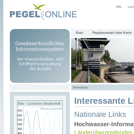
Hilfe
Link
Start
Pegelauswahl über Karte
Newsletter
Interessante L
Elbe - Cuxhaven Steubenhöft
Nationale Links
Hochwasser-Informa
Länderübergreifendes