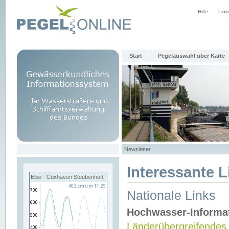
Hilfe
Link
Start
Pegelauswahl über Karte
Newsletter
Interessante L
Elbe - Cuxhaven Steubenhöft
Nationale Links
Hochwasser-Informa
Länderübergreifendes